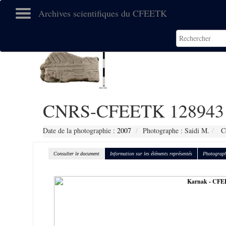
Archives scientifiques du CFEETK
CNRS-CFEETK 128943
Date de la photographie :
2007
Photographe : Saidi M.
Co
Consulter le document
Information sur les éléments représentés
Photograph