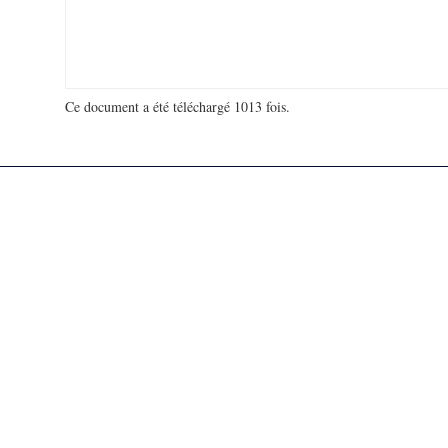
Ce document a été téléchargé 1013 fois.
18 927 447 visites - 901