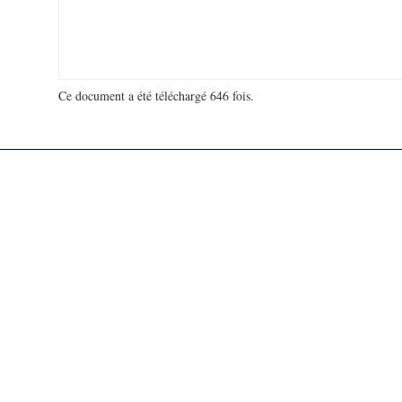
Ce document a été téléchargé 646 fois.
18 913 223 visites - 961