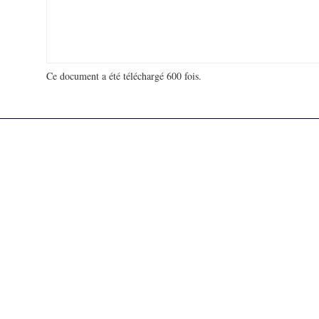
Ce document a été téléchargé 600 fois.
18 925 240 visites - 680