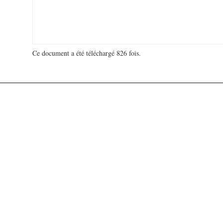
Ce document a été téléchargé 826 fois.
18 925 182 visites - 67