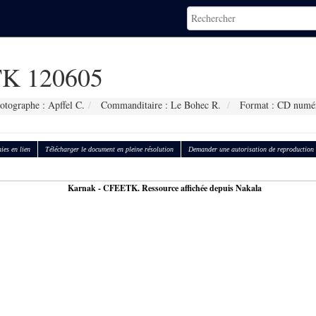
K 120605
otographe : Apffel C.
Commanditaire : Le Bohec R.
Format : CD numé
ies en lien
Télécharger le document en pleine résolution
Demander une autorisation de reproduction