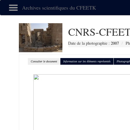
Archives scientifiques du CFEETK
CNRS-CFEET
Date de la photographie :
2007
Ph
Consulter le document
Information sur les éléments représentés
Photograph