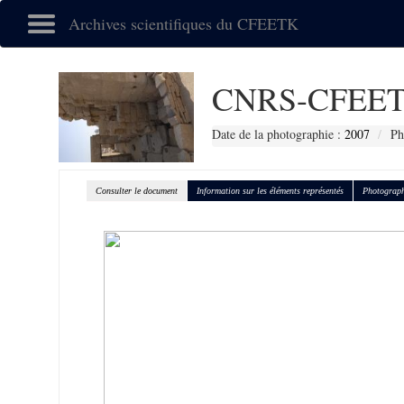
Archives scientifiques du CFEETK
CNRS-CFEET
Date de la photographie :
2007
Ph
Consulter le document
Information sur les éléments représentés
Photograph