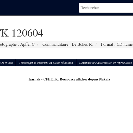
K 120604
otographe : Apffel C.
Commanditaire : Le Bohec R.
Format : CD numé
ies en lien
Télécharger le document en pleine résolution
Demander une autorisation de reproduction