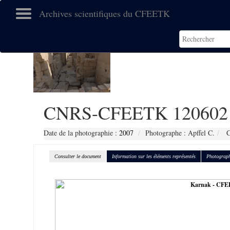
Archives scientifiques du CFEETK
CNRS-CFEETK 120602
Date de la photographie :
2007
Photographe : Apffel C.
C
Consulter le document
Information sur les éléments représentés
Photograph