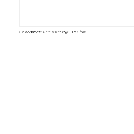
Ce document a été téléchargé 1052 fois.
18 920 622 visites - 21