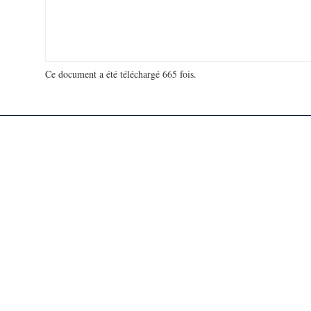
Ce document a été téléchargé 665 fois.
18 906 596 visites - 29