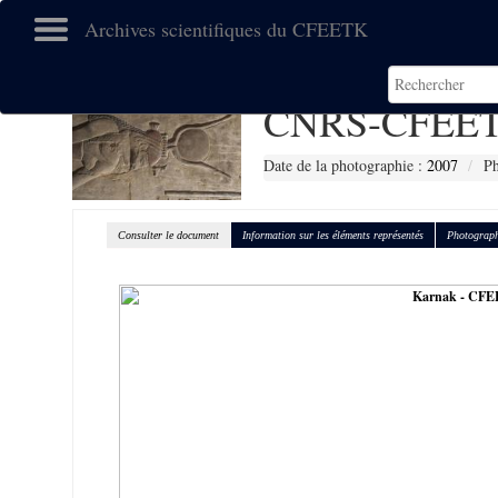
Archives scientifiques du CFEETK
CNRS-CFEET
Date de la photographie :
2007
P
Consulter le document
Information sur les éléments représentés
Photograph