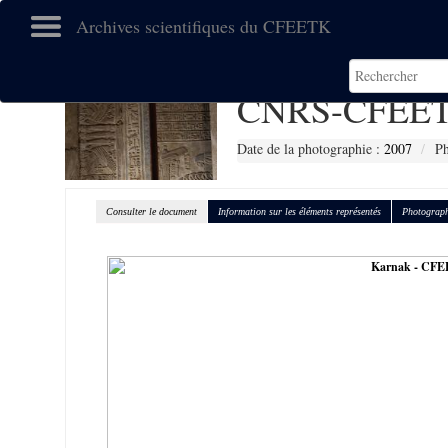
Archives scientifiques du CFEETK
CNRS-CFEET
Date de la photographie :
2007
P
Consulter le document
Information sur les éléments représentés
Photograph