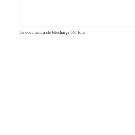
Ce document a été téléchargé 667 fois.
18 940 615 visites - 368