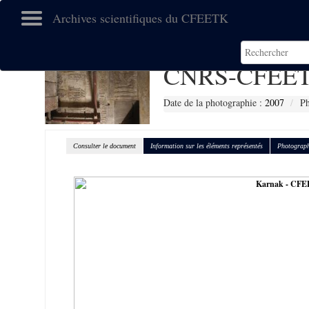
Archives scientifiques du CFEETK
CNRS-CFEET
Date de la photographie :
2007
P
Consulter le document
Information sur les éléments représentés
Photograph