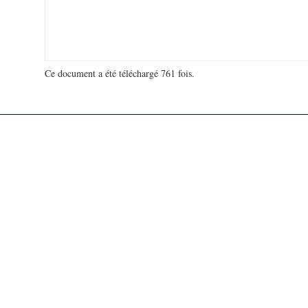
Ce document a été téléchargé 761 fois.
18 976 541 visites - 81