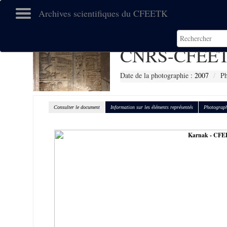
Archives scientifiques du CFEETK
CNRS-CFEET
Date de la photographie :
2007
P
Consulter le document
Information sur les éléments représentés
Photograph