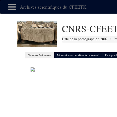
Archives scientifiques du CFEETK
CNRS-CFEET
Date de la photographie :
2007
Ph
Consulter le document
Information sur les éléments représentés
Photograph