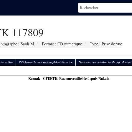
K 117809
otographe : Saidi M.
Format : CD numérique
Type : Prise de vue
ies en lien
Télécharger le document en pleine résolution
Demander une autorisation de reproduction