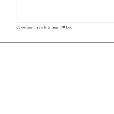
Ce document a été téléchargé 570 fois.
18 964 339 visites - 275