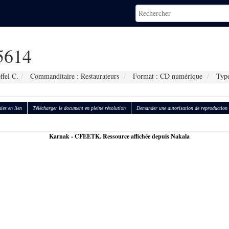
5614
ffel C.
Commanditaire : Restaurateurs
Format : CD numérique
Type
ies en lien
Télécharger le document en pleine résolution
Demander une autorisation de reproduction