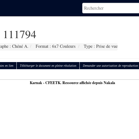
111794
aphe : Chéné A.
Format : 6x7 Couleurs
Type : Prise de vue
ies en lien
Télécharger le document en pleine résolution
Demander une autorisation de reproduction