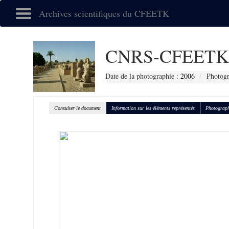
Archives scientifiques du CFEETK
CNRS-CFEETK 
Date de la photographie :
2006
Photogr
Consulter le document
Information sur les éléments représentés
Photograph