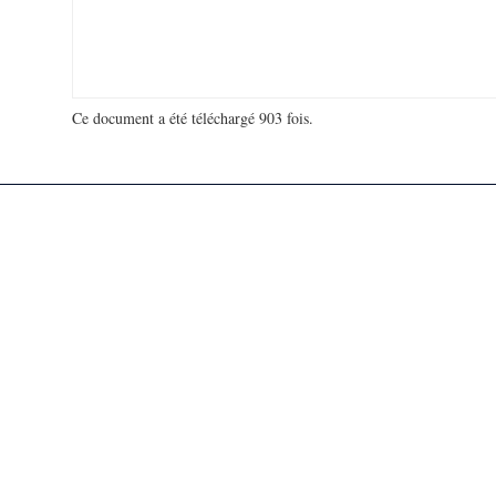
Ce document a été téléchargé 903 fois.
18 993 280 visites - 70