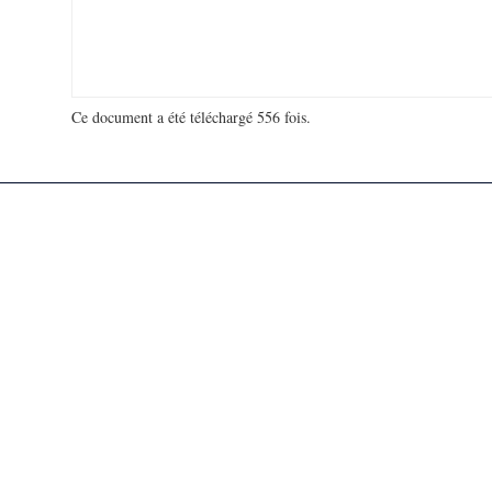
Ce document a été téléchargé 556 fois.
18 933 244 visites - 148