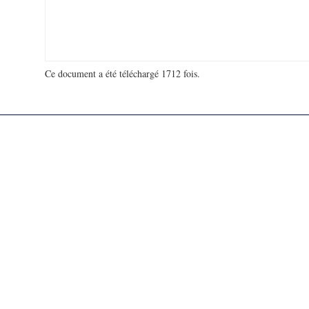
Ce document a été téléchargé 1712 fois.
18 963 373 visites - 265