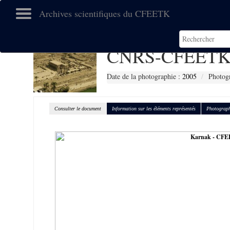
Archives scientifiques du CFEETK
CNRS-CFEETK 
Date de la photographie :
2005
Photog
Consulter le document
Information sur les éléments représentés
Photograph