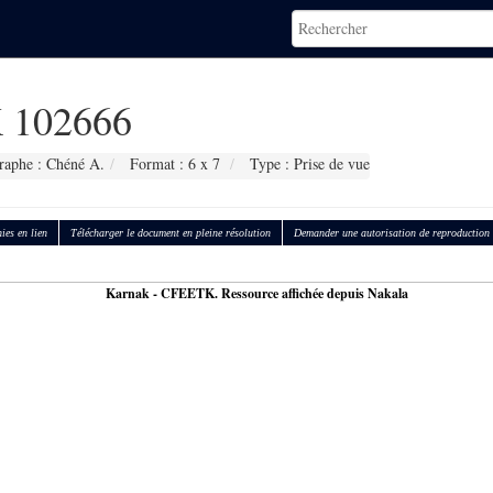
 102666
raphe : Chéné A.
Format : 6 x 7
Type : Prise de vue
ies en lien
Télécharger le document en pleine résolution
Demander une autorisation de reproduction