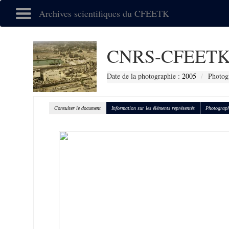
Archives scientifiques du CFEETK
CNRS-CFEETK
Date de la photographie :
2005
Photog
Consulter le document
Information sur les éléments représentés
Photograph