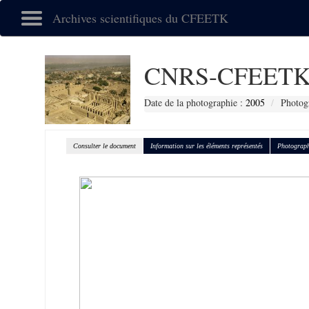
Archives scientifiques du CFEETK
CNRS-CFEETK
Date de la photographie :
2005
Photog
Consulter le document
Information sur les éléments représentés
Photograph