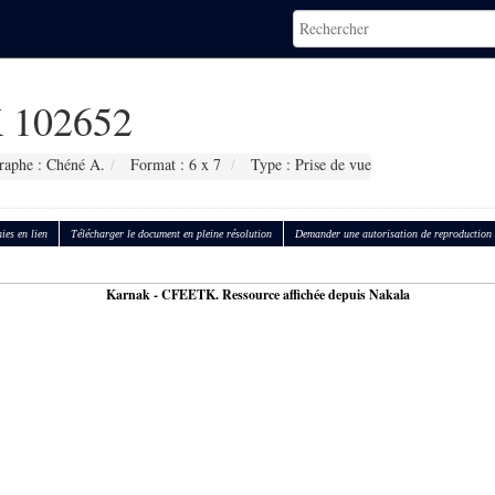
 102652
raphe : Chéné A.
Format : 6 x 7
Type : Prise de vue
ies en lien
Télécharger le document en pleine résolution
Demander une autorisation de reproduction