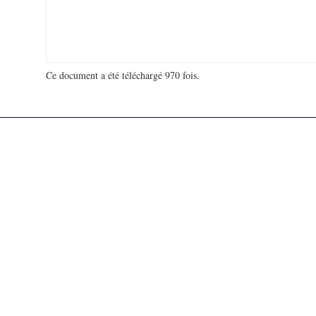
Ce document a été téléchargé 970 fois.
18 906 744 visites - 31