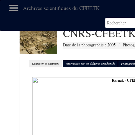
Archives scientifiques du CFEETK
CNRS-CFEETK
Date de la photographie :
2005
Photog
Consulter le document
Information sur les éléments représentés
Photograph