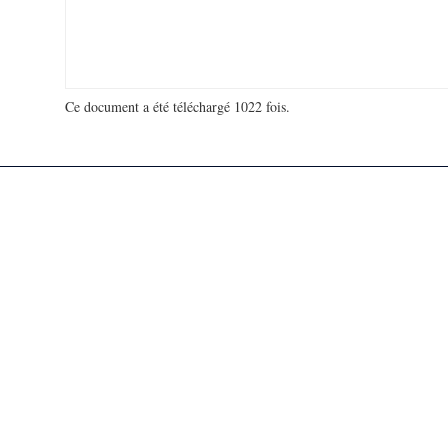
Ce document a été téléchargé 1022 fois.
18 966 912 visites - 300