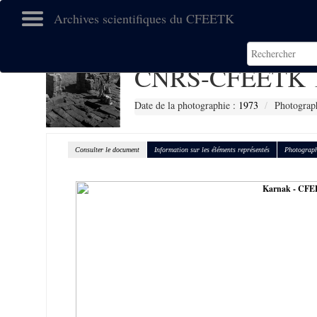
Archives scientifiques du CFEETK
CNRS-CFEETK 
Date de la photographie :
1973
Photograp
Consulter le document
Information sur les éléments représentés
Photograph