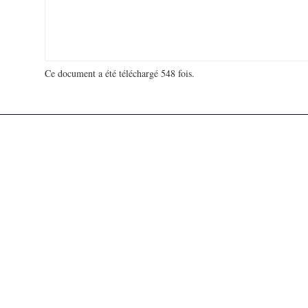
Ce document a été téléchargé 548 fois.
18 914 392 visites - 107