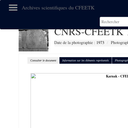
Archives scientifiques du CFEETK
CNRS-CFEETK 
Date de la photographie :
1973
Photograp
Consulter le document
Information sur les éléments représentés
Photograph