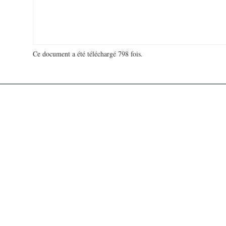
Ce document a été téléchargé 798 fois.
18 920 360 visites - 191