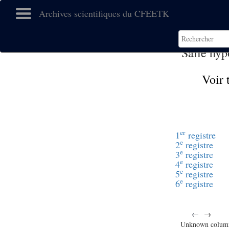
Archives scientifiques du CFEETK
Salle hyp
Voir 
er
1
registre
e
2
registre
e
3
registre
e
4
registre
e
5
registre
e
6
registre
←
→
Unknown colum