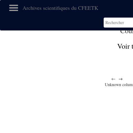
Archives scientifiques du CFEETK
Cour
Voir 
←
→
Unknown colum