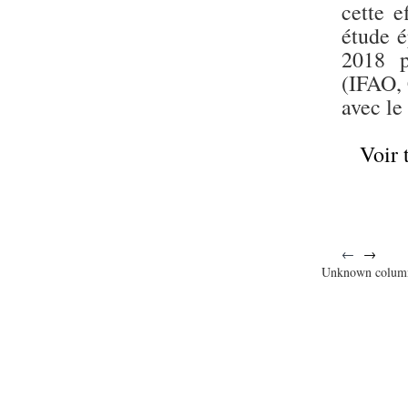
cette e
étude é
2018 p
(IFAO,
avec le
Voir 
←
→
Unknown colum