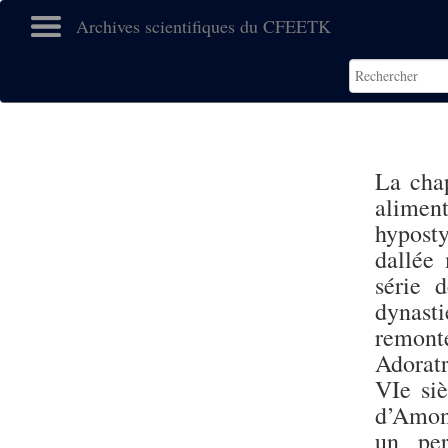
Archives scientifiques du CFEETK
La chap
aliment
hyposty
dallée 
série 
dynasti
remonte
Adorat
VIe siè
d’Amon 
un per