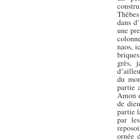
constr
Thèbes 
dans d’
une pre
colonn
naos, i
briques
grès, 
d’aille
du mon
partie 
Amon et
de die
partie 
par le
reposoi
ornée d