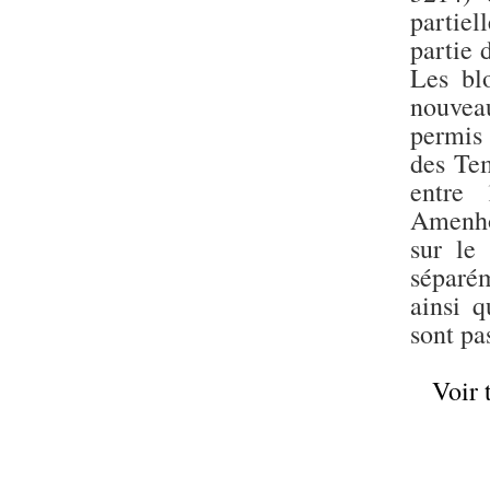
partiel
partie 
Les blo
nouvea
permis
des Tem
entre
Amenho
sur le 
séparém
ainsi 
sont pa
Voir 