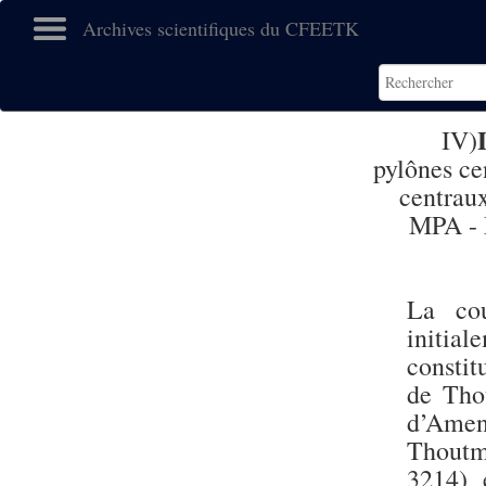
Archives scientifiques du CFEETK
IV)
pylônes ce
centrau
MPA - 
La cou
initia
constit
de Tho
d’Amen
Thoutm
3214) 