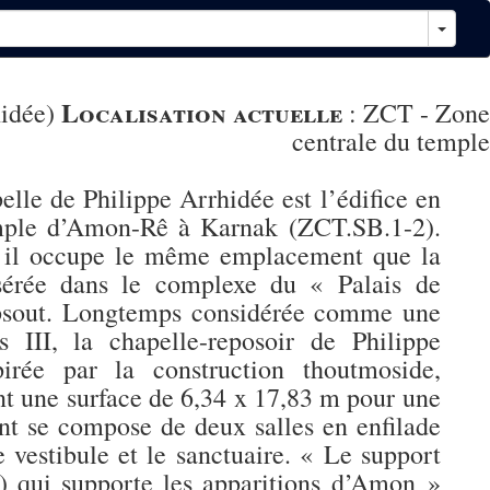
Localisation actuelle
hidée)
:
ZCT - Zone
centrale du temple
e de Philippe Arrhidée est l’édifice en
temple d’Amon-Rê à Karnak (ZCT.SB.1-2).
, il occupe le même emplacement que la
nsérée dans le complexe du « Palais de
epsout. Longtemps considérée comme une
s III, la chapelle-reposoir de Philippe
pirée par la construction thoutmoside,
nt une surface de 6,34 x 17,83 m pour une
t se compose de deux salles en enfilade
 vestibule et le sanctuaire. « Le support
) qui supporte les apparitions d’Amon »