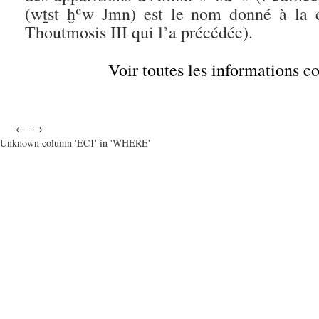
(wṯst ḫʿw Jmn) est le nom donné à la c
Thoutmosis III qui l’a précédée).
Voir toutes les informations 
←
→
Unknown column 'EC1' in 'WHERE'