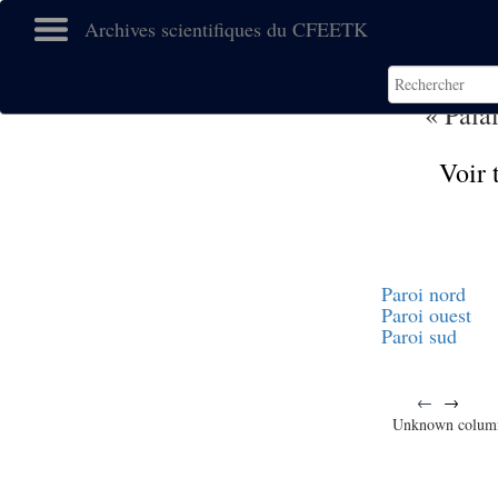
Archives scientifiques du CFEETK
« Pala
Voir 
Paroi nord
Paroi ouest
Paroi sud
←
→
Unknown colum