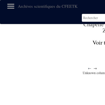
Archives scientifiques du CFEETK
Chapelle
Voir 
←
→
Unknown colum