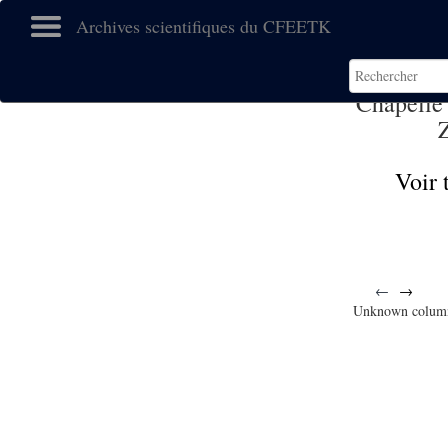
Archives scientifiques du CFEETK
Chapelle
Voir 
←
→
Unknown colum