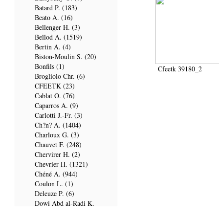
Batard P. (183)
Beato A. (16)
Bellenger H. (3)
Bellod A. (1519)
Bertin A. (4)
Biston-Moulin S. (20)
Bonfils (1)
Cfeetk 39180_2
Brogliolo Chr. (6)
CFEETK (23)
Cablat O. (76)
Caparros A. (9)
Carlotti J.-Fr. (3)
Ch?n? A. (1404)
Charloux G. (3)
Chauvet F. (248)
Chervirer H. (2)
Chevrier H. (1321)
Chéné A. (944)
Coulon L. (1)
Deleuze P. (6)
Dowi Abd al-Radi K.
(679)