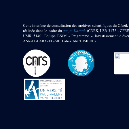
Jambon E. (10)
Koltz L. (174)
Laroze E. (4)
Larronde J. (2)
Cette interface de consultation des archives scientifiques du Cfeetk 
Lauffray J. (51)
réalisée dans le cadre du
projet
Karnak
(CNRS, USR 3172 - CFEE
Le Bohec R. (1)
UMR 5140, Équipe ENiM - Programme « Investissement d’Aven
Lecl?re Fr. (5)
ANR-11-LABX-0032-01 Labex ARCHIMEDE)
Leclère Fr. (1)
Legrain G. (51)
Mangado R. (1)
Marche G. (6)
Martinez Ph. (67)
Maucor J. (906)
Maucor J. Saubestre E.
(0)
Megard P. (549)
Mensan R. (2)
Montélimard E. (7)
Moraillon L. (81)
Moulié L. (205)
Mucor J. (44)
Muller G. (319)