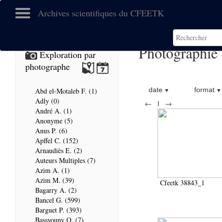
Archives scientifiques du CFEETK
Photographie
Exploration par
photographe
date
format
Abd el-Motaleb F. (1)
Adly (0)
←
1
→
André A. (1)
Anonyme (5)
Anus P. (6)
Apffel C. (152)
Arnaudiès E. (2)
Auteurs Multiples (7)
Azim A. (1)
Azim M. (39)
Cfeetk 38843_1
Bagarry A. (2)
Bancel G. (599)
Barguet P. (393)
Bassyouny O. (7)