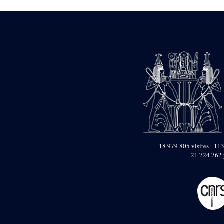
Dufour Q. (133)
ENSG (3596)
Estampages (3)
Fran (1)
Gabolde L. (6)
Gaddis A. (2)
Gallet J. (684)
Gallet L. (3)
Gambier N. (79)
Golvin J.-Cl. (43)
Gout J.-Fr. (1205)
Graindorge C. (2)
Groscaux Ph. (371)
Gu?niot Cl. (42)
Guadagnini K. (184)
18 979 805 visites - 113
Guéniot Cl. (2)
21 724 762 
H. Chevrier (1)
Hegazy E. (8)
Hubert M. (26)
Huguenin D. (69)
Jacquemet J. (174)
Jacquemet J. Wolff Ch.
(25)