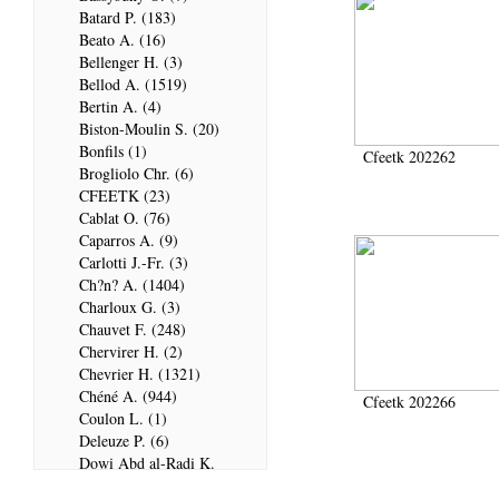
Batard P. (183)
Beato A. (16)
Bellenger H. (3)
Bellod A. (1519)
Bertin A. (4)
Biston-Moulin S. (20)
Bonfils (1)
Cfeetk 202262
Brogliolo Chr. (6)
CFEETK (23)
Cablat O. (76)
Caparros A. (9)
Carlotti J.-Fr. (3)
Ch?n? A. (1404)
Charloux G. (3)
Chauvet F. (248)
Chervirer H. (2)
Chevrier H. (1321)
Chéné A. (944)
Cfeetk 202266
Coulon L. (1)
Deleuze P. (6)
Dowi Abd al-Radi K.
(679)