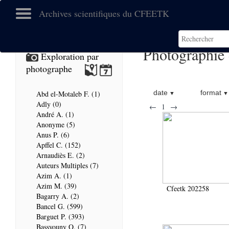
Archives scientifiques du CFEETK
Photographie 
Exploration par
photographe
date
format
Abd el-Motaleb F. (1)
Adly (0)
←
1
→
André A. (1)
Anonyme (5)
Anus P. (6)
Apffel C. (152)
Arnaudiès E. (2)
Auteurs Multiples (7)
Azim A. (1)
Azim M. (39)
Cfeetk 202258
Bagarry A. (2)
Bancel G. (599)
Barguet P. (393)
Bassyouny O. (7)