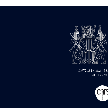
Dufour Q. (133)
ENSG (3596)
Estampages (3)
Fran (1)
Gabolde L. (6)
Gaddis A. (2)
Gallet J. (684)
Gallet L. (3)
Gambier N. (79)
Golvin J.-Cl. (43)
Gout J.-Fr. (1205)
Graindorge C. (2)
Groscaux Ph. (371)
Gu?niot Cl. (42)
Guadagnini K. (184)
18 972 281 visites - 383
Guéniot Cl. (2)
21 717 766 
H. Chevrier (1)
Hegazy E. (8)
Hubert M. (26)
Huguenin D. (69)
Jacquemet J. (174)
Jacquemet J. Wolff Ch.
(25)