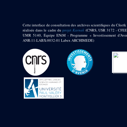
Jambon E. (10)
Koltz L. (174)
Laroze E. (4)
Larronde J. (2)
Cette interface de consultation des archives scientifiques du Cfeetk 
Lauffray J. (51)
réalisée dans le cadre du
projet
Karnak
(CNRS, USR 3172 - CFEE
Le Bohec R. (1)
UMR 5140, Équipe ENiM - Programme « Investissement d’Aven
Lecl?re Fr. (5)
ANR-11-LABX-0032-01 Labex ARCHIMEDE)
Leclère Fr. (1)
Legrain G. (51)
Mangado R. (1)
Marche G. (6)
Martinez Ph. (67)
Maucor J. (906)
Maucor J. Saubestre E.
(0)
Megard P. (549)
Mensan R. (2)
Montélimard E. (7)
Moraillon L. (81)
Moulié L. (205)
Mucor J. (44)
Muller G. (319)