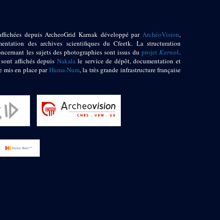
affichées depuis ArcheoGrid Karnak développé par
ArchéoVision
,
entation des archives scientifiques du Cfeetk. La structuration
oncernant les sujets des photographies sont issus du
projet
Karnak
.
 sont affichés depuis
Nakala
le service de dépôt, documentation et
e mis en place par
Huma-Num
, la très grande infrastructure française