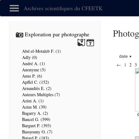
Archives scientifiques du CFEETK
Photog
Exploration par photographe
Abd el-Motaleb F. (1)
date
Adly (0)
André A. (1)
←
1
2
3
Anonyme (5)
Anus P. (6)
Apffel C. (152)
Arnaudiès E. (2)
Auteurs Multiples (7)
Azim A. (1)
Azim M. (39)
Bagarry A. (2)
Bancel G. (599)
Barguet P. (393)
Bassyouny O. (7)
Batard P. (183)