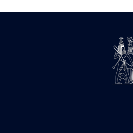
Estampages (3)
Fran (1)
Gabolde L. (6)
Gaddis A. (2)
Gallet J. (684)
Gallet L. (3)
Gambier N. (79)
Golvin J.-Cl. (43)
Gout J.-Fr. (1205)
Graindorge C. (2)
Groscaux Ph. (371)
Gu?niot Cl. (42)
Guadagnini K. (184)
Guéniot Cl. (2)
H. Chevrier (1)
Hegazy E. (8)
Hubert M. (26)
Huguenin D. (69)
Jacquemet J. (174)
Jacquemet J. Wolff Ch. (25)
Jambon E. (10)
Koltz L. (174)