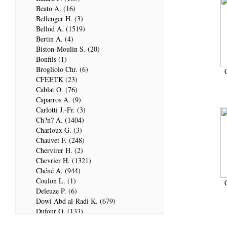
Beato A. (16)
Bellenger H. (3)
Bellod A. (1519)
Bertin A. (4)
Biston-Moulin S. (20)
Bonfils (1)
Brogliolo Chr. (6)
CFEETK (23)
Cablat O. (76)
Caparros A. (9)
Carlotti J.-Fr. (3)
Ch?n? A. (1404)
Charloux G. (3)
Chauvet F. (248)
Chervirer H. (2)
Chevrier H. (1321)
Chéné A. (944)
Coulon L. (1)
Deleuze P. (6)
Dowi Abd al-Radi K. (679)
Dufour Q. (133)
ENSG (3596)