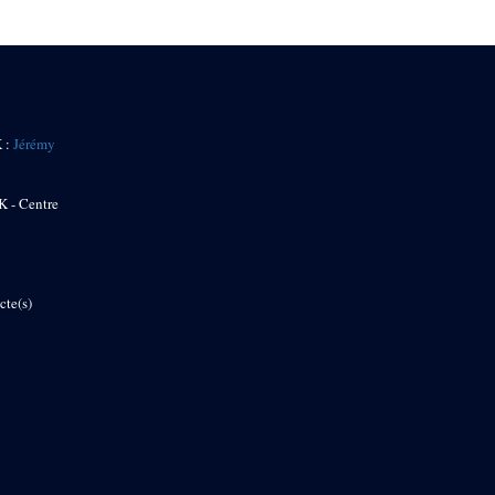
K :
Jérémy
K - Centre
cte(s)