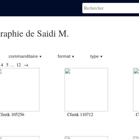
raphie de Saidi M.
commanditaire
format
type
4
5
...
12
→
Cfeetk 105256
Cfeetk 110712
C