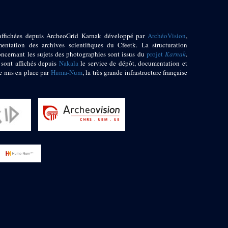
affichées depuis ArcheoGrid Karnak développé par
ArchéoVision
,
entation des archives scientifiques du Cfeetk. La structuration
oncernant les sujets des photographies sont issus du
projet
Karnak
.
 sont affichés depuis
Nakala
le service de dépôt, documentation et
e mis en place par
Huma-Num
, la très grande infrastructure française