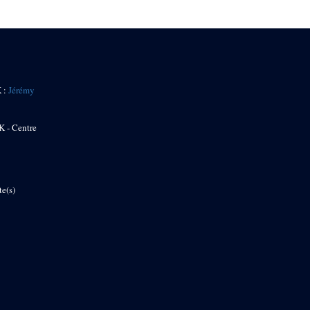
K :
Jérémy
K - Centre
te(s)