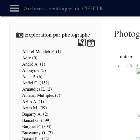
Archives scientifiques du CFEETK
Photog
Exploration par photographe
Abd el-Motaleb F. (1)
date
Adly (0)
André A. (1)
←
1
2
3
Anonyme (5)
Anus P. (6)
Apffel C. (152)
Arnaudiès E. (2)
Auteurs Multiples (7)
Azim A. (1)
Azim M. (39)
Bagarry A. (2)
Bancel G. (599)
Barguet P. (393)
Bassyouny O. (7)
Batard P. (183)