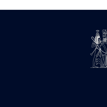
Estampages (3)
Fran (1)
Gabolde L. (6)
Gaddis A. (2)
Gallet J. (684)
Gallet L. (3)
Gambier N. (79)
Golvin J.-Cl. (43)
Gout J.-Fr. (1205)
Graindorge C. (2)
Groscaux Ph. (371)
Gu?niot Cl. (42)
Guadagnini K. (184)
Guéniot Cl. (2)
H. Chevrier (1)
Hegazy E. (8)
Hubert M. (26)
Huguenin D. (69)
Jacquemet J. (174)
Jacquemet J. Wolff Ch. (25)
Jambon E. (10)
Koltz L. (174)