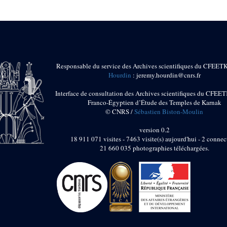
Responsable du service des Archives scientifiques du CFEET
Hourdin
: jeremy.hourdin@cnrs.fr
Interface de consultation des Archives scientifiques du CFEET
Franco-Égyptien d’Étude des Temples de Karnak
© CNRS /
Sébastien Biston-Moulin
version 0.2
18 911 071 visites - 7463 visite(s) aujourd'hui - 2 connec
21 660 035 photographies téléchargées.