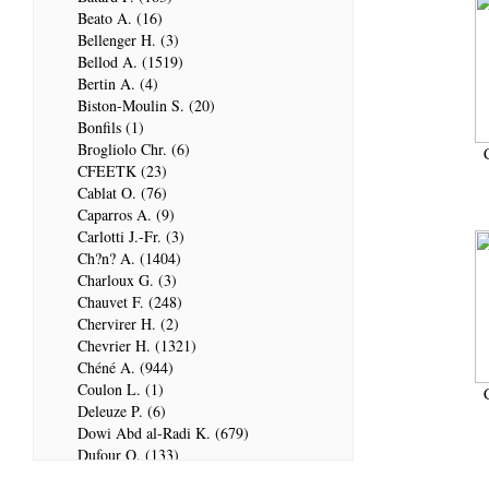
Beato A. (16)
Bellenger H. (3)
Bellod A. (1519)
Bertin A. (4)
Biston-Moulin S. (20)
Bonfils (1)
Brogliolo Chr. (6)
CFEETK (23)
Cablat O. (76)
Caparros A. (9)
Carlotti J.-Fr. (3)
Ch?n? A. (1404)
Charloux G. (3)
Chauvet F. (248)
Chervirer H. (2)
Chevrier H. (1321)
Chéné A. (944)
Coulon L. (1)
Deleuze P. (6)
Dowi Abd al-Radi K. (679)
Dufour Q. (133)
ENSG (3596)