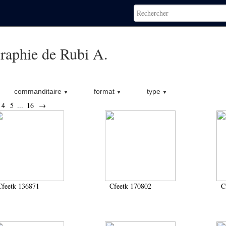
raphie de Rubi A.
commanditaire
format
type
4
5
...
16
→
Cfeetk 136871
Cfeetk 170802
C