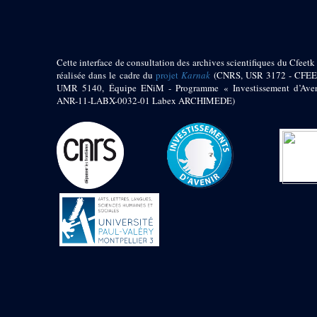
Jambon E. (10)
Koltz L. (174)
Laroze E. (4)
Larronde J. (2)
Cette interface de consultation des archives scientifiques du Cfeetk 
Lauffray J. (51)
réalisée dans le cadre du
projet
Karnak
(CNRS, USR 3172 - CFEE
Le Bohec R. (1)
UMR 5140, Équipe ENiM - Programme « Investissement d’Aven
Lecl?re Fr. (5)
ANR-11-LABX-0032-01 Labex ARCHIMEDE)
Leclère Fr. (1)
Legrain G. (51)
Mangado R. (1)
Marche G. (6)
Martinez Ph. (67)
Maucor J. (906)
Maucor J. Saubestre E.
(0)
Megard P. (549)
Mensan R. (2)
Montélimard E. (7)
Moraillon L. (81)
Moulié L. (205)
Mucor J. (44)
Muller G. (319)