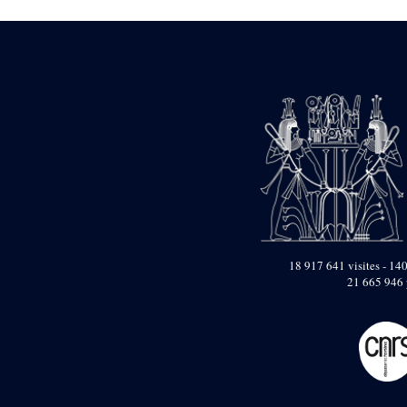
Dufour Q. (133)
ENSG (3596)
Estampages (3)
Fran (1)
Gabolde L. (6)
Gaddis A. (2)
Gallet J. (684)
Gallet L. (3)
Gambier N. (79)
Golvin J.-Cl. (43)
Gout J.-Fr. (1205)
Graindorge C. (2)
Groscaux Ph. (371)
Gu?niot Cl. (42)
Guadagnini K. (184)
18 917 641 visites - 140
Guéniot Cl. (2)
21 665 946 
H. Chevrier (1)
Hegazy E. (8)
Hubert M. (26)
Huguenin D. (69)
Jacquemet J. (174)
Jacquemet J. Wolff Ch.
(25)