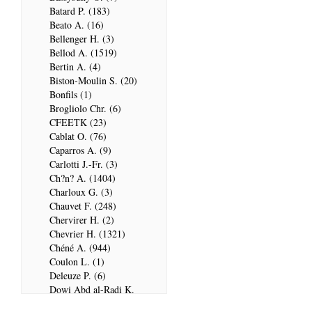
Batard P. (183)
Beato A. (16)
Bellenger H. (3)
Bellod A. (1519)
Bertin A. (4)
Biston-Moulin S. (20)
Bonfils (1)
Brogliolo Chr. (6)
CFEETK (23)
Cablat O. (76)
Caparros A. (9)
Carlotti J.-Fr. (3)
Ch?n? A. (1404)
Charloux G. (3)
Chauvet F. (248)
Chervirer H. (2)
Chevrier H. (1321)
Chéné A. (944)
Coulon L. (1)
Deleuze P. (6)
Dowi Abd al-Radi K.
(679)