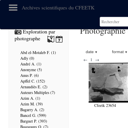
Archives scientifiques du CFEETK
Photographie
Exploration par
photographe
date
format
Abd el-Motaleb F. (1)
Adly (0)
←
1
→
André A. (1)
Anonyme (5)
Anus P. (6)
Apffel C. (152)
Arnaudiès E. (2)
Auteurs Multiples (7)
Azim A. (1)
Azim M. (39)
Cfeetk 23654
Bagarry A. (2)
Bancel G. (599)
Barguet P. (393)
Bassyouny O. (7)