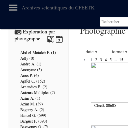
Archives scientifiques du CFEETK
Photographie 
Exploration par
photographe
date
format
Abd el-Motaleb F. (1)
Adly (0)
←
1
2
3
4
5
...
15
André A. (1)
Anonyme (5)
Anus P. (6)
Apffel C. (152)
Arnaudiès E. (2)
Auteurs Multiples (7)
Azim A. (1)
Azim M. (39)
Cfeetk 80605
Bagarry A. (2)
Bancel G. (599)
Barguet P. (393)
Bassyouny O. (7)