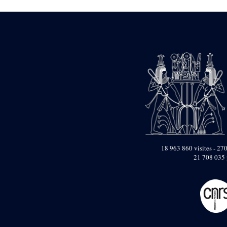
Dufour Q. (133)
ENSG (3596)
Estampages (3)
Fran (1)
Gabolde L. (6)
Gaddis A. (2)
Gallet J. (684)
Gallet L. (3)
Gambier N. (79)
Golvin J.-Cl. (43)
Gout J.-Fr. (1205)
Graindorge C. (2)
Groscaux Ph. (371)
Gu?niot Cl. (42)
Guadagnini K. (184)
18 963 860 visites - 270
Guéniot Cl. (2)
21 708 035 
H. Chevrier (1)
Hegazy E. (8)
Hubert M. (26)
Huguenin D. (69)
Jacquemet J. (174)
Jacquemet J. Wolff Ch.
(25)