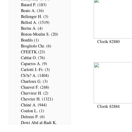
Batard P. (183)
Beato A. (16)
Bellenger H. (3)
Bellod A. (1519)
Bertin A. (4)
Biston-Moulin S. (20)
Bonfils (1)
Cfeetk 82880
Brogliolo Chr. (6)
CFEETK (23)
Cablat O. (76)
Caparros A. (9)
Carlotti J.-Fr. (3)
Ch?n? A. (1404)
Charloux G. (3)
Chauvet F. (248)
Chervirer H. (2)
Chevrier H. (1321)
Chéné A. (944)
Cfeetk 82884
Coulon L. (1)
Deleuze P. (6)
Dowi Abd al-Radi K.
(679)