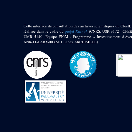
Jambon E. (10)
Koltz L. (174)
Laroze E. (4)
Larronde J. (2)
Cette interface de consultation des archives scientifiques du Cfeetk 
Lauffray J. (51)
réalisée dans le cadre du
projet
Karnak
(CNRS, USR 3172 - CFEE
Le Bohec R. (1)
UMR 5140, Équipe ENiM - Programme « Investissement d’Aven
Lecl?re Fr. (5)
ANR-11-LABX-0032-01 Labex ARCHIMEDE)
Leclère Fr. (1)
Legrain G. (51)
Mangado R. (1)
Marche G. (6)
Martinez Ph. (67)
Maucor J. (906)
Maucor J. Saubestre E.
(0)
Megard P. (549)
Mensan R. (2)
Montélimard E. (7)
Moraillon L. (81)
Moulié L. (205)
Mucor J. (44)
Muller G. (319)