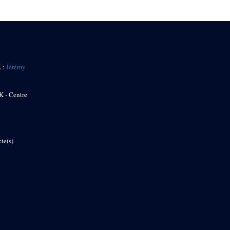
K :
Jérémy
K - Centre
te(s)