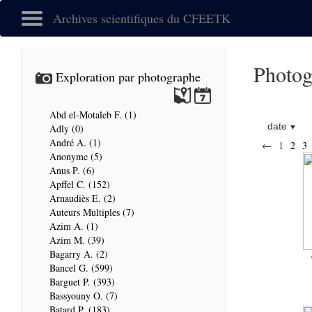
Archives scientifiques du CFEETK
Photog
Exploration par photographe
Abd el-Motaleb F. (1)
date
Adly (0)
André A. (1)
←
1
2
3
Anonyme (5)
Anus P. (6)
Apffel C. (152)
Arnaudiès E. (2)
Auteurs Multiples (7)
Azim A. (1)
Azim M. (39)
Bagarry A. (2)
Bancel G. (599)
Barguet P. (393)
Bassyouny O. (7)
Batard P. (183)