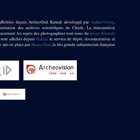
affichées depuis ArcheoGrid Karnak développé par
ArchéoVision
,
entation des archives scientifiques du Cfeetk. La structuration
oncernant les sujets des photographies sont issus du
projet
Karnak
.
 sont affichés depuis
Nakala
le service de dépôt, documentation et
e mis en place par
Huma-Num
, la très grande infrastructure française