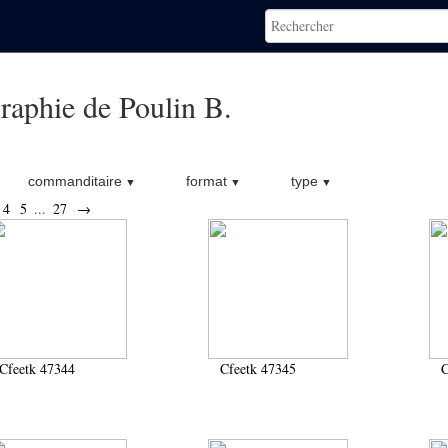
raphie de Poulin B.
commanditaire
format
type
4
5
...
27
→
Cfeetk 47344
Cfeetk 47345
C