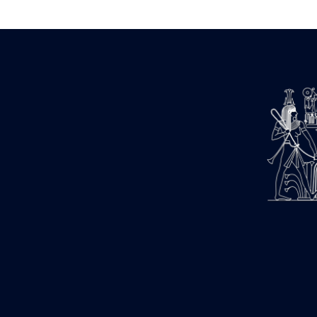
Estampages (3)
Fran (1)
Gabolde L. (6)
Gaddis A. (2)
Gallet J. (684)
Gallet L. (3)
Gambier N. (79)
Golvin J.-Cl. (43)
Gout J.-Fr. (1205)
Graindorge C. (2)
Groscaux Ph. (371)
Gu?niot Cl. (42)
Guadagnini K. (184)
Guéniot Cl. (2)
H. Chevrier (1)
Hegazy E. (8)
Hubert M. (26)
Huguenin D. (69)
Jacquemet J. (174)
Jacquemet J. Wolff Ch. (25)
Jambon E. (10)
Koltz L. (174)