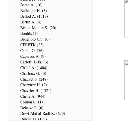
Beato A. (16)
Bellenger H. (3)
Bellod A. (1519)
Bertin A. (4)
Biston-Moulin S. (20)
Bonfils (1)
Brogliolo Chr. (6)
CFEETK (23)
Cablat O. (76)
Caparros A. (9)
Carlotti J.-Fr. (3)
Ch?n? A. (1404)
Charloux G. (3)
Chauvet F. (248)
Chervirer H. (2)
Chevrier H. (1321)
Chéné A. (944)
Coulon L. (1)
Deleuze P. (6)
Dowi Abd al-Radi K. (679)
Dufour Q. (133)
ENSG (3596)