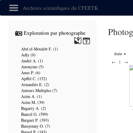
Archives scientifiques du CFEETK
Photog
Exploration par photographe
Abd el-Motaleb F. (1)
date
Adly (0)
André A. (1)
←
1
→
Anonyme (5)
Anus P. (6)
Apffel C. (152)
Arnaudiès E. (2)
Auteurs Multiples (7)
Azim A. (1)
Azim M. (39)
Bagarry A. (2)
Bancel G. (599)
Barguet P. (393)
Bassyouny O. (7)
Batard P. (183)