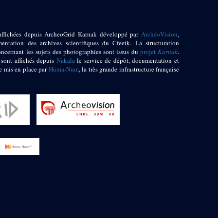
affichées depuis ArcheoGrid Karnak développé par
ArchéoVision
,
entation des archives scientifiques du Cfeetk. La structuration
oncernant les sujets des photographies sont issus du
projet
Karnak
.
 sont affichés depuis
Nakala
le service de dépôt, documentation et
e mis en place par
Huma-Num
, la très grande infrastructure française