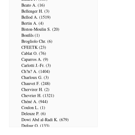
Beato A. (16)
Bellenger H. (3)
Bellod A. (1519)
Bertin A. (4)
Biston-Moulin S. (20)
Bonfils (1)
Brogliolo Chr. (6)
CFEETK (23)
Cablat O. (76)
Caparros A. (9)
Carlotti J.-Fr. (3)
Ch?n? A. (1404)
Charloux G. (3)
Chauvet F. (248)
Chervirer H. (2)
Chevrier H. (1321)
Chéné A. (944)
Coulon L. (1)
Deleuze P. (6)
Dowi Abd al-Radi K. (679)
Dufour Q. (133)
ENSG (3596)