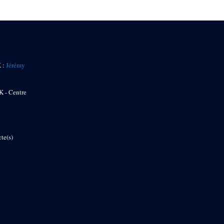
K :
Jérémy
K - Centre
te(s)