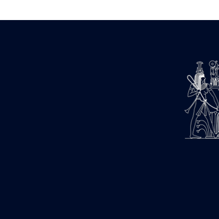
Estampages (3)
Fran (1)
Gabolde L. (6)
Gaddis A. (2)
Gallet J. (684)
Gallet L. (3)
Gambier N. (79)
Golvin J.-Cl. (43)
Gout J.-Fr. (1205)
Graindorge C. (2)
Groscaux Ph. (371)
Gu?niot Cl. (42)
Guadagnini K. (184)
Guéniot Cl. (2)
H. Chevrier (1)
Hegazy E. (8)
Hubert M. (26)
Huguenin D. (69)
Jacquemet J. (174)
Jacquemet J. Wolff Ch. (25)
Jambon E. (10)
Koltz L. (174)