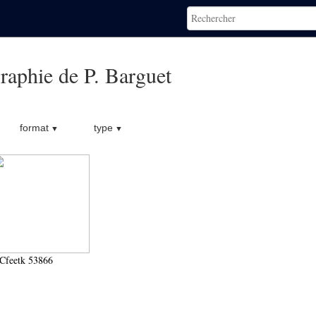
raphie de P. Barguet
format
type
Cfeetk 53866