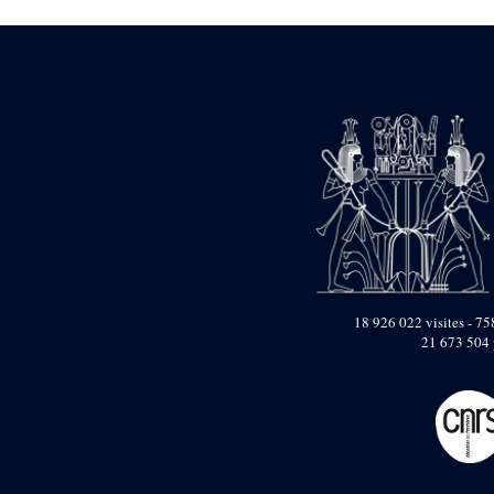
Dufour Q. (133)
ENSG (3596)
Estampages (3)
Fran (1)
Gabolde L. (6)
Gaddis A. (2)
Gallet J. (684)
Gallet L. (3)
Gambier N. (79)
Golvin J.-Cl. (43)
Gout J.-Fr. (1205)
Graindorge C. (2)
Groscaux Ph. (371)
Gu?niot Cl. (42)
Guadagnini K. (184)
18 926 022 visites - 758
Guéniot Cl. (2)
21 673 504 
H. Chevrier (1)
Hegazy E. (8)
Hubert M. (26)
Huguenin D. (69)
Jacquemet J. (174)
Jacquemet J. Wolff Ch.
(25)