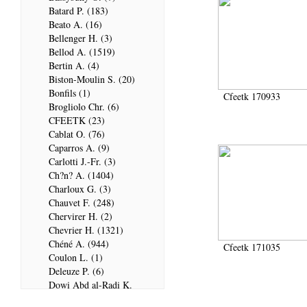
Batard P. (183)
Beato A. (16)
Bellenger H. (3)
Bellod A. (1519)
Bertin A. (4)
Biston-Moulin S. (20)
Bonfils (1)
Cfeetk 170933
Brogliolo Chr. (6)
CFEETK (23)
Cablat O. (76)
Caparros A. (9)
Carlotti J.-Fr. (3)
Ch?n? A. (1404)
Charloux G. (3)
Chauvet F. (248)
Chervirer H. (2)
Chevrier H. (1321)
Chéné A. (944)
Cfeetk 171035
Coulon L. (1)
Deleuze P. (6)
Dowi Abd al-Radi K.
(679)