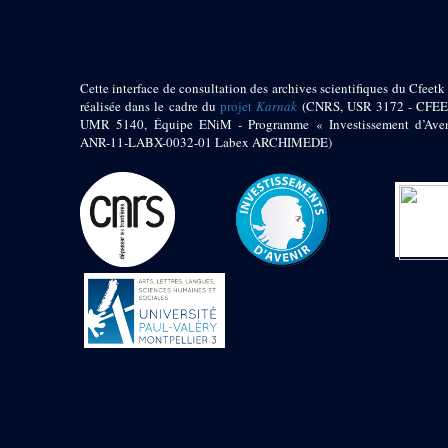
Jambon E. (10)
Koltz L. (174)
Laroze E. (4)
Larronde J. (2)
Cette interface de consultation des archives scientifiques du Cfeetk 
Lauffray J. (51)
réalisée dans le cadre du
projet
Karnak
(CNRS, USR 3172 - CFEE
Le Bohec R. (1)
UMR 5140, Équipe ENiM - Programme « Investissement d’Aven
Lecl?re Fr. (5)
ANR-11-LABX-0032-01 Labex ARCHIMEDE)
Leclère Fr. (1)
Legrain G. (51)
Mangado R. (1)
Marche G. (6)
Martinez Ph. (67)
Maucor J. (906)
Maucor J. Saubestre E.
(0)
Megard P. (549)
Mensan R. (2)
Montélimard E. (7)
Moraillon L. (81)
Moulié L. (205)
Mucor J. (44)
Muller G. (319)