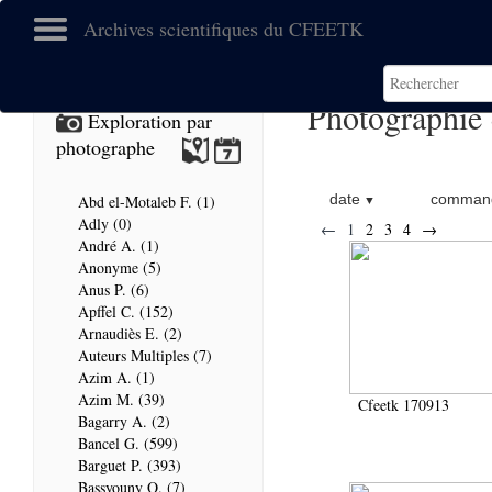
Archives scientifiques du CFEETK
Photographie
Exploration par
photographe
date
command
Abd el-Motaleb F. (1)
Adly (0)
←
1
2
3
4
→
André A. (1)
Anonyme (5)
Anus P. (6)
Apffel C. (152)
Arnaudiès E. (2)
Auteurs Multiples (7)
Azim A. (1)
Azim M. (39)
Cfeetk 170913
Bagarry A. (2)
Bancel G. (599)
Barguet P. (393)
Bassyouny O. (7)