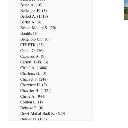
Beato A. (16)
Bellenger H. (3)
Bellod A. (1519)
Bertin A. (4)
Biston-Moulin S. (20)
Bonfils (1)
Brogliolo Chr. (6)
CFEETK (23)
Cablat O. (76)
Caparros A. (9)
Carlotti J.-Fr. (3)
Ch?n? A. (1404)
Charloux G. (3)
Chauvet F. (248)
Chervirer H. (2)
Chevrier H. (1321)
Chéné A. (944)
Coulon L. (1)
Deleuze P. (6)
Dowi Abd al-Radi K. (679)
Dufour Q. (133)
ENSG (3596)