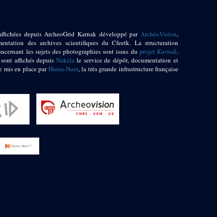
affichées depuis ArcheoGrid Karnak développé par
ArchéoVision
,
entation des archives scientifiques du Cfeetk. La structuration
oncernant les sujets des photographies sont issus du
projet
Karnak
.
 sont affichés depuis
Nakala
le service de dépôt, documentation et
e mis en place par
Huma-Num
, la très grande infrastructure française