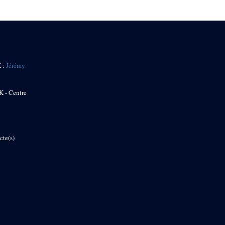
K :
Jérémy
K - Centre
cte(s)