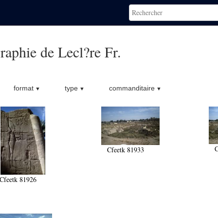
raphie de Lecl?re Fr.
format
type
commanditaire
C
Cfeetk 81933
Cfeetk 81926