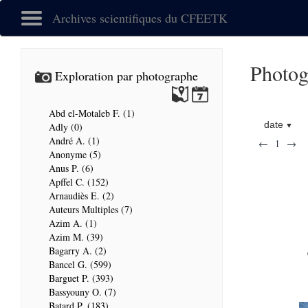
Archives scientifiques du CFEETK
Photog
Exploration par photographe
Abd el-Motaleb F. (1)
date
Adly (0)
André A. (1)
←
1
→
Anonyme (5)
Anus P. (6)
Apffel C. (152)
Arnaudiès E. (2)
Auteurs Multiples (7)
Azim A. (1)
Azim M. (39)
Bagarry A. (2)
Bancel G. (599)
Barguet P. (393)
Bassyouny O. (7)
Batard P. (183)