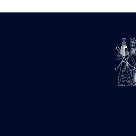
Estampages (3)
Fran (1)
Gabolde L. (6)
Gaddis A. (2)
Gallet J. (684)
Gallet L. (3)
Gambier N. (79)
Golvin J.-Cl. (43)
Gout J.-Fr. (1205)
Graindorge C. (2)
Groscaux Ph. (371)
Gu?niot Cl. (42)
Guadagnini K. (184)
Guéniot Cl. (2)
H. Chevrier (1)
Hegazy E. (8)
Hubert M. (26)
Huguenin D. (69)
Jacquemet J. (174)
Jacquemet J. Wolff Ch. (25)
Jambon E. (10)
Koltz L. (174)