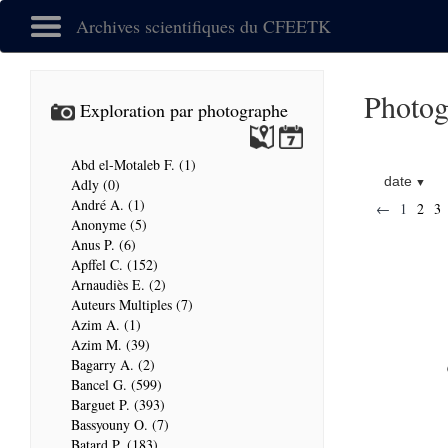
Archives scientifiques du CFEETK
Photog
Exploration par photographe
Abd el-Motaleb F. (1)
date
Adly (0)
André A. (1)
←
1
2
3
Anonyme (5)
Anus P. (6)
Apffel C. (152)
Arnaudiès E. (2)
Auteurs Multiples (7)
Azim A. (1)
Azim M. (39)
Bagarry A. (2)
Bancel G. (599)
Barguet P. (393)
Bassyouny O. (7)
Batard P. (183)