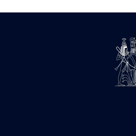
Estampages (3)
Fran (1)
Gabolde L. (6)
Gaddis A. (2)
Gallet J. (684)
Gallet L. (3)
Gambier N. (79)
Golvin J.-Cl. (43)
Gout J.-Fr. (1205)
Graindorge C. (2)
Groscaux Ph. (371)
Gu?niot Cl. (42)
Guadagnini K. (184)
Guéniot Cl. (2)
H. Chevrier (1)
Hegazy E. (8)
Hubert M. (26)
Huguenin D. (69)
Jacquemet J. (174)
Jacquemet J. Wolff Ch. (25)
Jambon E. (10)
Koltz L. (174)