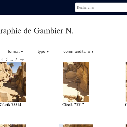
raphie de Gambier N.
format
type
commanditaire
4
5
...
7
→
Cfeetk 75514
Cfeetk 75517
C