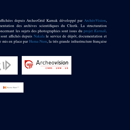
affichées depuis ArcheoGrid Karnak développé par
ArchéoVision
,
entation des archives scientifiques du Cfeetk. La structuration
oncernant les sujets des photographies sont issus du
projet
Karnak
.
 sont affichés depuis
Nakala
le service de dépôt, documentation et
e mis en place par
Huma-Num
, la très grande infrastructure française