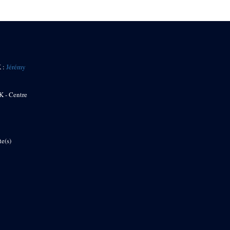
K :
Jérémy
K - Centre
te(s)