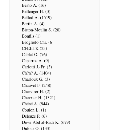
Beato A. (16)
Bellenger H. (3)
Bellod A. (1519)
Bertin A. (4)
Biston-Moulin S. (20)
Bonfils (1)
Brogliolo Chr. (6)
CFEETK (23)
Cablat O. (76)
Caparros A. (9)
Carlotti J.-Fr. (3)
Ch?n? A. (1404)
Charloux G. (3)
Chauvet F. (248)
Chervirer H. (2)
Chevrier H. (1321)
Chéné A. (944)
Coulon L. (1)
Deleuze P. (6)
Dowi Abd al-Radi K. (679)
Dufour Q. (133)
ENSG (3596)