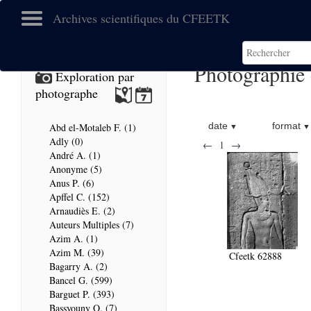
Archives scientifiques du CFEETK
Photographie
Exploration par
photographe
date
format
Abd el-Motaleb F. (1)
Adly (0)
←
1
→
André A. (1)
Anonyme (5)
Anus P. (6)
Apffel C. (152)
Arnaudiès E. (2)
Auteurs Multiples (7)
Azim A. (1)
Azim M. (39)
Cfeetk 62888
Bagarry A. (2)
Bancel G. (599)
Barguet P. (393)
Bassyouny O. (7)