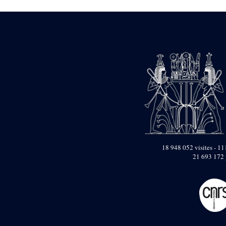
Dufour Q. (133)
ENSG (3596)
Estampages (3)
Fran (1)
Gabolde L. (6)
Gaddis A. (2)
Gallet J. (684)
Gallet L. (3)
Gambier N. (79)
Golvin J.-Cl. (43)
Gout J.-Fr. (1205)
Graindorge C. (2)
Groscaux Ph. (371)
Gu?niot Cl. (42)
Guadagnini K. (184)
18 948 052 visites - 111
Guéniot Cl. (2)
21 693 172 
H. Chevrier (1)
Hegazy E. (8)
Hubert M. (26)
Huguenin D. (69)
Jacquemet J. (174)
Jacquemet J. Wolff Ch.
(25)