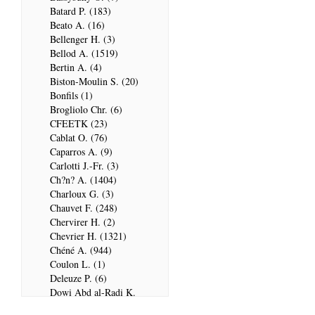
Batard P. (183)
Beato A. (16)
Bellenger H. (3)
Bellod A. (1519)
Bertin A. (4)
Biston-Moulin S. (20)
Bonfils (1)
Brogliolo Chr. (6)
CFEETK (23)
Cablat O. (76)
Caparros A. (9)
Carlotti J.-Fr. (3)
Ch?n? A. (1404)
Charloux G. (3)
Chauvet F. (248)
Chervirer H. (2)
Chevrier H. (1321)
Chéné A. (944)
Coulon L. (1)
Deleuze P. (6)
Dowi Abd al-Radi K.
(679)