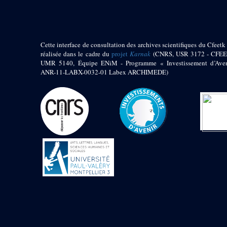
Jambon E. (10)
Koltz L. (174)
Laroze E. (4)
Larronde J. (2)
Cette interface de consultation des archives scientifiques du Cfeetk 
Lauffray J. (51)
réalisée dans le cadre du
projet
Karnak
(CNRS, USR 3172 - CFEE
Le Bohec R. (1)
UMR 5140, Équipe ENiM - Programme « Investissement d’Aven
Lecl?re Fr. (5)
ANR-11-LABX-0032-01 Labex ARCHIMEDE)
Leclère Fr. (1)
Legrain G. (51)
Mangado R. (1)
Marche G. (6)
Martinez Ph. (67)
Maucor J. (906)
Maucor J. Saubestre E.
(0)
Megard P. (549)
Mensan R. (2)
Montélimard E. (7)
Moraillon L. (81)
Moulié L. (205)
Mucor J. (44)
Muller G. (319)