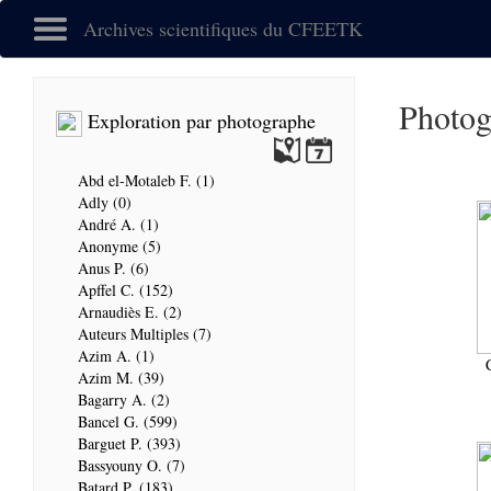
Archives scientifiques du CFEETK
Photo
Exploration par photographe
Abd el-Motaleb F. (1)
Adly (0)
André A. (1)
Anonyme (5)
Anus P. (6)
Apffel C. (152)
Arnaudiès E. (2)
Auteurs Multiples (7)
Azim A. (1)
Azim M. (39)
Bagarry A. (2)
Bancel G. (599)
Barguet P. (393)
Bassyouny O. (7)
Batard P. (183)