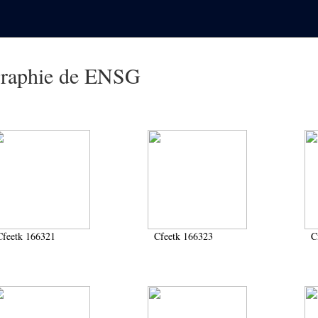
graphie de ENSG
Cfeetk 166321
Cfeetk 166323
C