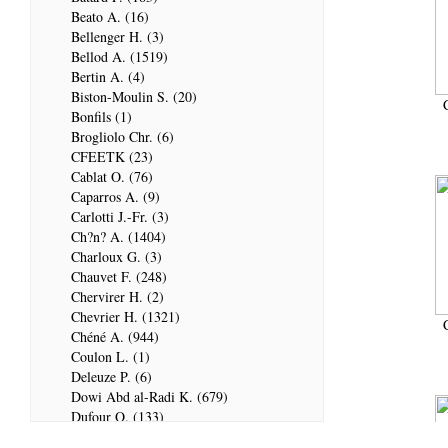
Beato A. (16)
Bellenger H. (3)
Bellod A. (1519)
Bertin A. (4)
Biston-Moulin S. (20)
Bonfils (1)
Brogliolo Chr. (6)
CFEETK (23)
Cablat O. (76)
Caparros A. (9)
Carlotti J.-Fr. (3)
Ch?n? A. (1404)
Charloux G. (3)
Chauvet F. (248)
Chervirer H. (2)
Chevrier H. (1321)
Chéné A. (944)
Coulon L. (1)
Deleuze P. (6)
Dowi Abd al-Radi K. (679)
Dufour Q. (133)
ENSG (3596)