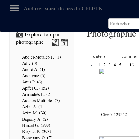
Archives scientifiques du CFEETK
Photographie 
Exploration par
photographe
date
command
Abd el-Motaleb F. (1)
Adly (0)
←
1
2
3
4
5
...
16
André A. (1)
Anonyme (5)
Anus P. (6)
Apffel C. (152)
Arnaudiès E. (2)
Auteurs Multiples (7)
Azim A. (1)
Azim M. (39)
Cfeetk 129342
Bagarry A. (2)
Bancel G. (599)
Barguet P. (393)
Bassyouny O. (7)