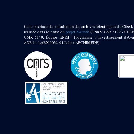
Jambon E. (10)
Koltz L. (174)
Laroze E. (4)
Larronde J. (2)
Cette interface de consultation des archives scientifiques du Cfeetk 
Lauffray J. (51)
réalisée dans le cadre du
projet
Karnak
(CNRS, USR 3172 - CFEE
Le Bohec R. (1)
UMR 5140, Équipe ENiM - Programme « Investissement d’Aven
Lecl?re Fr. (5)
ANR-11-LABX-0032-01 Labex ARCHIMEDE)
Leclère Fr. (1)
Legrain G. (51)
Mangado R. (1)
Marche G. (6)
Martinez Ph. (67)
Maucor J. (906)
Maucor J. Saubestre E.
(0)
Megard P. (549)
Mensan R. (2)
Montélimard E. (7)
Moraillon L. (81)
Moulié L. (205)
Mucor J. (44)
Muller G. (319)