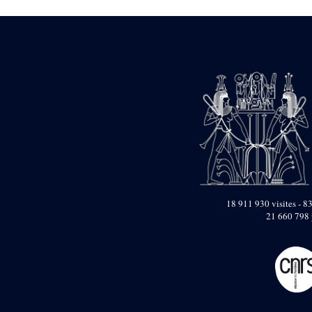
Dufour Q. (133)
ENSG (3596)
Estampages (3)
Fran (1)
Gabolde L. (6)
Gaddis A. (2)
Gallet J. (684)
Gallet L. (3)
Gambier N. (79)
Golvin J.-Cl. (43)
Gout J.-Fr. (1205)
Graindorge C. (2)
Groscaux Ph. (371)
Gu?niot Cl. (42)
Guadagnini K. (184)
18 911 930 visites - 83
Guéniot Cl. (2)
21 660 798 
H. Chevrier (1)
Hegazy E. (8)
Hubert M. (26)
Huguenin D. (69)
Jacquemet J. (174)
Jacquemet J. Wolff Ch.
(25)