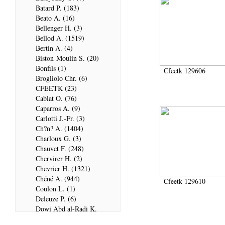
Batard P. (183)
Beato A. (16)
Bellenger H. (3)
Bellod A. (1519)
Bertin A. (4)
Biston-Moulin S. (20)
Bonfils (1)
Cfeetk 129606
Brogliolo Chr. (6)
CFEETK (23)
Cablat O. (76)
Caparros A. (9)
Carlotti J.-Fr. (3)
Ch?n? A. (1404)
Charloux G. (3)
Chauvet F. (248)
Chervirer H. (2)
Chevrier H. (1321)
Chéné A. (944)
Cfeetk 129610
Coulon L. (1)
Deleuze P. (6)
Dowi Abd al-Radi K.
(679)