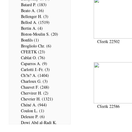
Batard P. (183)
Beato A. (16)
Bellenger H. (3)
Bellod A. (1519)
Bertin A. (4)
Biston-Moulin S. (20)
Bonfils (1)
Cfeetk 22502
Brogliolo Chr. (6)
CFEETK (23)
Cablat O. (76)
Caparros A. (9)
Carlotti J.-Fr. (3)
Ch?n? A. (1404)
Charloux G. (3)
Chauvet F. (248)
Chervirer H. (2)
Chevrier H. (1321)
Chéné A. (944)
Cfeetk 22586
Coulon L. (1)
Deleuze P. (6)
Dowi Abd al-Radi K.
(679)