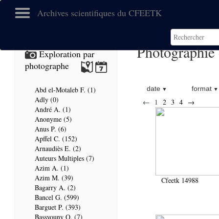
Archives scientifiques du CFEETK
Photographie
Exploration par
photographe
date
format
Abd el-Motaleb F. (1)
Adly (0)
←
1
2
3
4
→
André A. (1)
Anonyme (5)
Anus P. (6)
Apffel C. (152)
Arnaudiès E. (2)
Auteurs Multiples (7)
Azim A. (1)
Azim M. (39)
Cfeetk 14988
Bagarry A. (2)
Bancel G. (599)
Barguet P. (393)
Bassyouny O. (7)