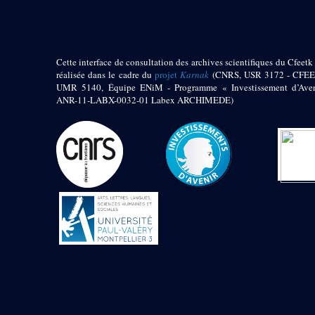
Jambon E. (10)
Koltz L. (174)
Laroze E. (4)
Larronde J. (2)
Cette interface de consultation des archives scientifiques du Cfeetk 
Lauffray J. (51)
réalisée dans le cadre du
projet
Karnak
(CNRS, USR 3172 - CFEE
Le Bohec R. (1)
UMR 5140, Équipe ENiM - Programme « Investissement d’Aven
Lecl?re Fr. (5)
ANR-11-LABX-0032-01 Labex ARCHIMEDE)
Leclère Fr. (1)
Legrain G. (51)
Mangado R. (1)
Marche G. (6)
Martinez Ph. (67)
Maucor J. (906)
Maucor J. Saubestre E.
(0)
Megard P. (549)
Mensan R. (2)
Montélimard E. (7)
Moraillon L. (81)
Moulié L. (205)
Mucor J. (44)
Muller G. (319)