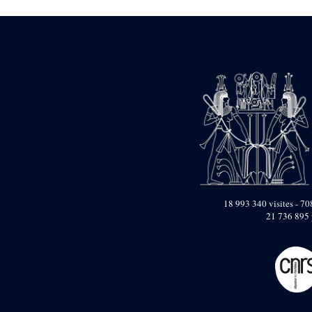
Dufour Q. (133)
ENSG (3596)
Estampages (3)
Fran (1)
Gabolde L. (6)
Gaddis A. (2)
Gallet J. (684)
Gallet L. (3)
Gambier N. (79)
Golvin J.-Cl. (43)
Gout J.-Fr. (1205)
Graindorge C. (2)
Groscaux Ph. (371)
Gu?niot Cl. (42)
Guadagnini K. (184)
18 993 340 visites - 708
Guéniot Cl. (2)
21 736 895 
H. Chevrier (1)
Hegazy E. (8)
Hubert M. (26)
Huguenin D. (69)
Jacquemet J. (174)
Jacquemet J. Wolff Ch.
(25)