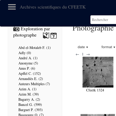
Archives scientifiques du CFEETK
Photographie
Exploration par
photographe
date
format
Abd el-Motaleb F. (1)
Adly (0)
←
1
→
André A. (1)
Anonyme (5)
Anus P. (6)
Apffel C. (152)
Arnaudiès E. (2)
Auteurs Multiples (7)
Azim A. (1)
Cfeetk 1324
Azim M. (39)
Bagarry A. (2)
Bancel G. (599)
Barguet P. (393)
Bassyouny O. (7)