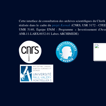
Jambon E. (10)
Koltz L. (174)
Laroze E. (4)
Larronde J. (2)
Cette interface de consultation des archives scientifiques du Cfeetk 
Lauffray J. (51)
réalisée dans le cadre du
projet
Karnak
(CNRS, USR 3172 - CFEE
Le Bohec R. (1)
UMR 5140, Équipe ENiM - Programme « Investissement d’Aven
Lecl?re Fr. (5)
ANR-11-LABX-0032-01 Labex ARCHIMEDE)
Leclère Fr. (1)
Legrain G. (51)
Mangado R. (1)
Marche G. (6)
Martinez Ph. (67)
Maucor J. (906)
Maucor J. Saubestre E.
(0)
Megard P. (549)
Mensan R. (2)
Montélimard E. (7)
Moraillon L. (81)
Moulié L. (205)
Mucor J. (44)
Muller G. (319)