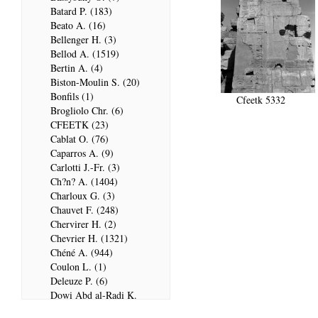
Batard P. (183)
Beato A. (16)
Bellenger H. (3)
Bellod A. (1519)
Bertin A. (4)
Biston-Moulin S. (20)
Bonfils (1)
Cfeetk 5332
Brogliolo Chr. (6)
CFEETK (23)
Cablat O. (76)
Caparros A. (9)
Carlotti J.-Fr. (3)
Ch?n? A. (1404)
Charloux G. (3)
Chauvet F. (248)
Chervirer H. (2)
Chevrier H. (1321)
Chéné A. (944)
Coulon L. (1)
Deleuze P. (6)
Dowi Abd al-Radi K.
(679)