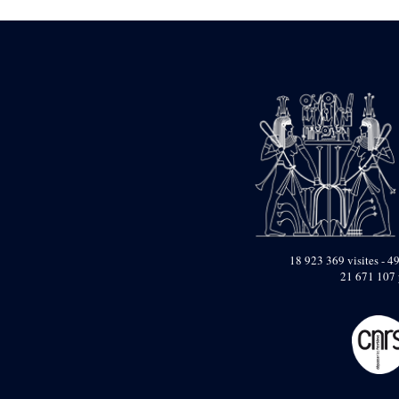
Dufour Q. (133)
ENSG (3596)
Estampages (3)
Fran (1)
Gabolde L. (6)
Gaddis A. (2)
Gallet J. (684)
Gallet L. (3)
Gambier N. (79)
Golvin J.-Cl. (43)
Gout J.-Fr. (1205)
Graindorge C. (2)
Groscaux Ph. (371)
Gu?niot Cl. (42)
Guadagnini K. (184)
18 923 369 visites - 49
Guéniot Cl. (2)
21 671 107 
H. Chevrier (1)
Hegazy E. (8)
Hubert M. (26)
Huguenin D. (69)
Jacquemet J. (174)
Jacquemet J. Wolff Ch.
(25)